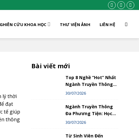
GHIÊN CỨU KHOA HỌC
THƯ VIỆN ẢNH
LIÊN HỆ
Bài viết mới
Top 8 Nghề “Hot” Nhất
Ngành Truyền Thông
Đa Phương Tiện – Bạn
30/07/2026
 lý thời
Phù Hợp Với Nghề Nào?
để đạt
Ngành Truyền Thông
c tế giúp
Đa Phương Tiện: Học
yền thông
Gì, Làm Gì Và Thành
30/07/2026
Công Như Thế Nào?
Hướng Dẫn Chi Tiết
Từ Sinh Viên Đến