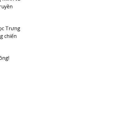
truyền
học Trưng
g chiến
ông!