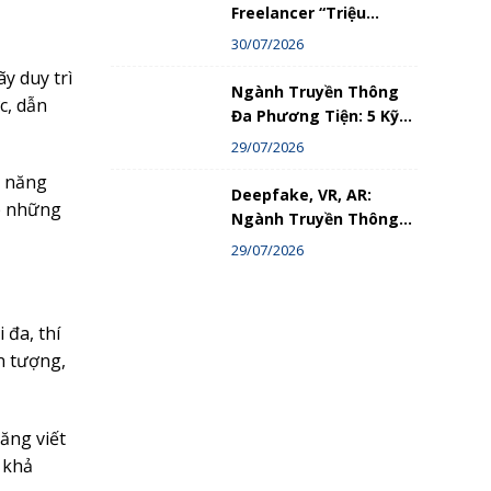
Freelancer “Triệu
View”: Hành Trình Thật
30/07/2026
Trong Ngành Truyền
y duy trì
Thông Đa Phương Tiện
Ngành Truyền Thông
c, dẫn
Đa Phương Tiện: 5 Kỹ
Năng Bắt Buộc Phải Có
29/07/2026
Nếu Không Muốn Bị
ỹ năng
Loại Bỏ
Deepfake, VR, AR:
ập những
Ngành Truyền Thông
Đa Phương Tiện Đang
29/07/2026
Đi Về Đâu Trong Kỷ
Nguyên Số?
 đa, thí
ấn tượng,
năng viết
 khả