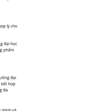
hợp lý cho
.
ng đại học
ững phẩm
rường đại
c kết hợp
g đa
g minh và