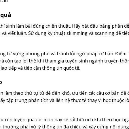
cao.
 quả
hí sinh làm bài đúng chiến thuật. Hãy bắt đầu bằng phần dễ
và viết luận. Sử dụng kỹ thuật skimming và scanning để tiế
 dụng từ vựng phong phú và tránh lỗi ngữ pháp cơ bản. Điểm
à còn tạo lợi thế khi tham gia tuyển sinh ngành truyền thô
ao tiếp và tiếp cận thông tin quốc tế.
p
ên làm theo thứ tự từ dễ đến khó, ưu tiên các câu cơ bản để
hãy tập trung phân tích và liên hệ thực tế thay vì học thuộc l
ic rèn luyện qua các môn này sẽ rất hữu ích khi theo học n
n thường phải xử lý thông tin đa chiều và xây dựng nội dung