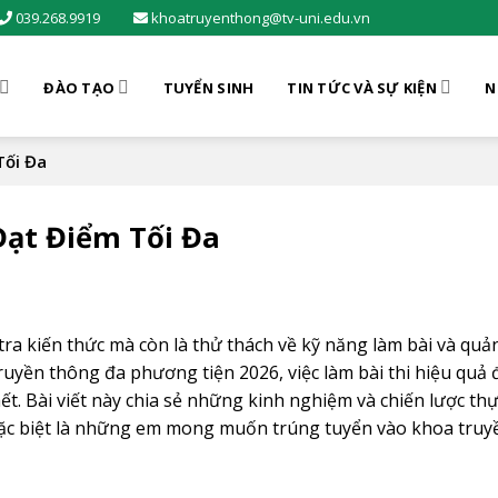
039.268.9919
khoatruyenthong@tv-uni.edu.vn
ĐÀO TẠO
TUYỂN SINH
TIN TỨC VÀ SỰ KIỆN
N
Tối Đa
Đạt Điểm Tối Đa
tra kiến thức mà còn là thử thách về kỹ năng làm bài và quản
truyền thông đa phương tiện 2026, việc làm bài thi hiệu quả 
t. Bài viết này chia sẻ những kinh nghiệm và chiến lược thự
 đặc biệt là những em mong muốn trúng tuyển vào khoa tru