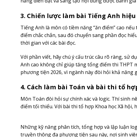
năng diễn đạt và sáng tạo nội dung được đánh giá 
3. Chiến lược làm bài Tiếng Anh hiệu
Tiếng Anh là môn có tiềm năng “ăn điểm” cao nếu t
điểm chắc chắn, sau đó chuyển sang phần đọc hiểu 
thời gian với các bài đọc.
Với phần viết, hãy chú ý cấu trúc câu rõ ràng, sử
Anh cao không chỉ giúp tăng tổng điểm thi THPT m
phương tiện 2026, vì ngành này đòi hỏi khả năng gi
4. Cách làm bài Toán và bài thi tổ hợ
Môn Toán đòi hỏi sự chính xác và logic. Thí sinh n
điểm tối thiểu. Với bài thi tổ hợp Khoa học Xã hội, 
Những kỹ năng phân tích, tổng hợp và lập luận log
truyền thông đa phương tiện sau này, nơi sinh viê