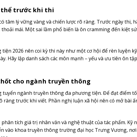
 thể trước khi thi
ó tâm lý vững vàng và chiến lược rõ ràng. Trước ngày thi, hã
n thoải mái. Một sai lầm phổ biến là ôn cramming đến kiệt sứ
tiện 2026 nên coi kỳ thi này như một cơ hội để rèn luyện k
u này. Hãy lập danh sách các môn mạnh – yếu và ưu tiên ôn t
 chốt cho ngành truyền thông
 tuyển ngành truyền thông đa phương tiện. Để đạt điểm tối
rõ ràng trước khi viết. Phần nghị luận xã hội nên có mở bài 
 phân tích giá trị nhân văn và nghệ thuật của tác phẩm. Kỹ 
tuyển vào khoa truyền thông trường đại học Trưng Vương, nơi