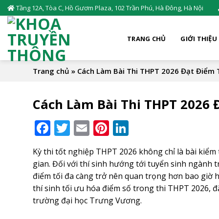
Skip
Tầng 12A, Tòa C, Hồ Gươm Plaza, 102 Trần Phú, Hà Đông, Hà Nội
to
content
TRANG CHỦ
GIỚI THIỆU
Trang chủ
»
Cách Làm Bài Thi THPT 2026 Đạt Điểm 
Cách Làm Bài Thi THPT 2026 
Facebook
Twitter
Email
Pinterest
LinkedIn
Kỳ thi tốt nghiệp THPT 2026 không chỉ là bài kiểm 
gian. Đối với thí sinh hướng tới tuyển sinh ngành 
điểm tối đa càng trở nên quan trọng hơn bao giờ hế
thí sinh tối ưu hóa điểm số trong thi THPT 2026,
trường đại học Trưng Vương.