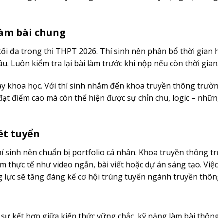
làm bài chung
 tối đa trong thi THPT 2026. Thí sinh nên phân bổ thời gian 
. Luôn kiểm tra lại bài làm trước khi nộp nếu còn thời gian
 bày khoa học. Với thí sinh nhắm đến khoa truyền thông trườ
đạt điểm cao mà còn thể hiện được sự chỉn chu, logic – nh
xét tuyển
thí sinh nên chuẩn bị portfolio cá nhân. Khoa truyền thông t
 thực tế như video ngắn, bài viết hoặc dự án sáng tạo. Việ
g lực sẽ tăng đáng kể cơ hội trúng tuyển ngành truyền thôn
i sự kết hợp giữa kiến thức vững chắc, kỹ năng làm bài thôn