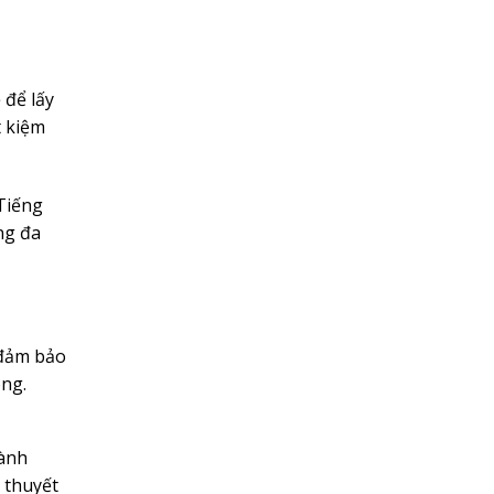
 để lấy
t kiệm
 Tiếng
ng đa
 đảm bảo
òng.
gành
 thuyết