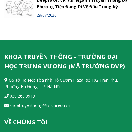
Deepfake, VR, AR: Ngành Truyền Thông Đa
Phương Tiện Đang Đi Về Đâu Trong Kỷ
Nguyên Số?
29/07/2026
KHOA TRUYỀN THÔNG – TRƯỜNG ĐẠI
HỌC TRƯNG VƯƠNG (MÃ TRƯỜNG DVP)
Cơ sở Hà Nội: Tòa nhà Hồ Gươm Plaza, số 102 Trần Phú,
Phường Hà Đông, TP. Hà Nội
039.268.9919
khoatruyenthong@tv-uni.edu.vn
VỀ CHÚNG TÔI