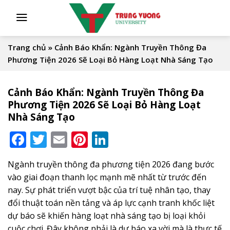
Skip
to
content
Trang chủ
»
Cảnh Báo Khẩn: Ngành Truyền Thông Đa
Phương Tiện 2026 Sẽ Loại Bỏ Hàng Loạt Nhà Sáng Tạo
Cảnh Báo Khẩn: Ngành Truyền Thông Đa
Phương Tiện 2026 Sẽ Loại Bỏ Hàng Loạt
Nhà Sáng Tạo
Facebook
Twitter
Email
Pinterest
LinkedIn
Ngành truyền thông đa phương tiện 2026 đang bước
vào giai đoạn thanh lọc mạnh mẽ nhất từ trước đến
nay. Sự phát triển vượt bậc của trí tuệ nhân tạo, thay
đổi thuật toán nền tảng và áp lực cạnh tranh khốc liệt
dự báo sẽ khiến hàng loạt nhà sáng tạo bị loại khỏi
cuộc chơi. Đây không phải là dự báo xa vời mà là thực tế