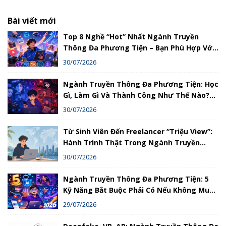
Bài viết mới
Top 8 Nghề “Hot” Nhất Ngành Truyền
Thông Đa Phương Tiện – Bạn Phù Hợp Với
Nghề Nào?
30/07/2026
Ngành Truyền Thông Đa Phương Tiện: Học
Gì, Làm Gì Và Thành Công Như Thế Nào?
Hướng Dẫn Chi Tiết
30/07/2026
Từ Sinh Viên Đến Freelancer “Triệu View”:
Hành Trình Thật Trong Ngành Truyền
Thông Đa Phương Tiện
30/07/2026
Ngành Truyền Thông Đa Phương Tiện: 5
Kỹ Năng Bắt Buộc Phải Có Nếu Không Muốn
Bị Loại Bỏ
29/07/2026