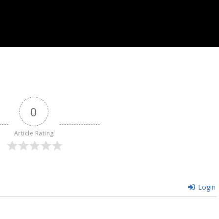
0
Article Rating
Login