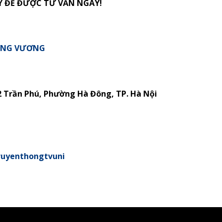
Ý ĐỂ ĐƯỢC TƯ VẤN NGAY!
ƯNG VƯƠNG
2 Trần Phú, Phường Hà Đông, TP. Hà Nội
ruyenthongtvuni