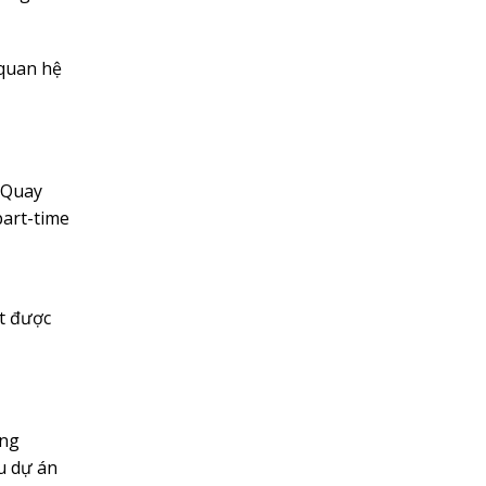
 quan hệ
n Quay
part-time
t được
ông
u dự án