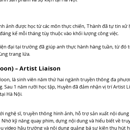
nh ảnh được học từ các môn thực chiến, Thành đã tự tin xử l
áng kể mỗi tháng tùy thuộc vào khối lượng công việc.
iện đại tại trường đã giúp anh thực hành hàng tuần, từ đó t
ùng trang lứa.
oon) – Artist Liaison
oon, là sinh viên năm thứ hai ngành truyền thông đa phươ
 Sau 1 năm rưỡi học tập, Huyền đã đảm nhận vị trí Artist L
tại Hà Nội.
ới nghệ sĩ, truyền thông hình ảnh, hỗ trợ sản xuất nội dung
u. Nhờ kỹ năng quay phim, dựng nội dung và hiểu biết về tr
u video hậu trường và nội dung quảng bá sự kiện thu hút 