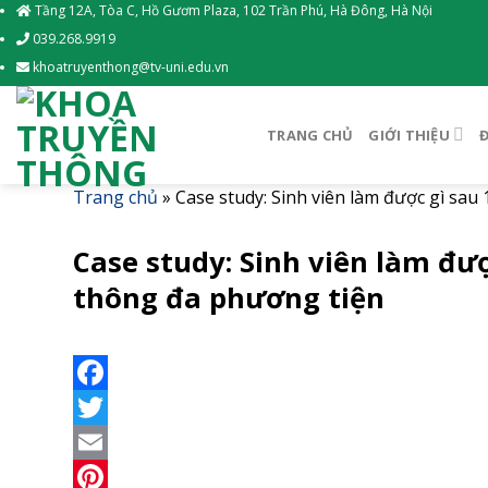
Skip
Tầng 12A, Tòa C, Hồ Gươm Plaza, 102 Trần Phú, Hà Đông, Hà Nội
to
039.268.9919
content
khoatruyenthong@tv-uni.edu.vn
TRANG CHỦ
GIỚI THIỆU
Trang chủ
»
Case study: Sinh viên làm được gì sa
Case study: Sinh viên làm đư
thông đa phương tiện
Facebook
Twitter
Email