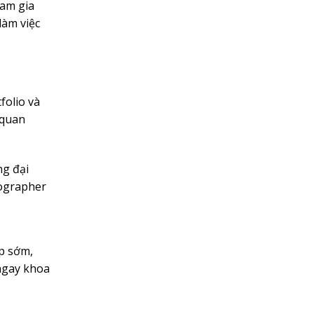
ham gia
làm việc
folio và
 quan
ng đại
tographer
p sớm,
ngay khoa