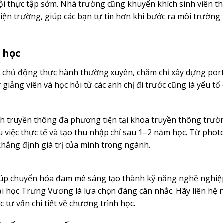
ội thực tập sớm. Nhà trường cũng khuyến khích sinh viên t
kiện trường, giúp các bạn tự tin hơn khi bước ra môi trường 
 học
n chủ động thực hành thường xuyên, chăm chỉ xây dựng port
iảng viên và học hỏi từ các anh chị đi trước cũng là yếu tố
ành truyền thông đa phương tiện tại khoa truyền thông trườ
việc thực tế và tạo thu nhập chỉ sau 1–2 năm học. Từ pho
 khẳng định giá trị của mình trong ngành.
iúp chuyển hóa đam mê sáng tạo thành kỹ năng nghề nghiệ
i học Trưng Vương là lựa chọn đáng cân nhắc. Hãy liên hệ 
ư vấn chi tiết về chương trình học.