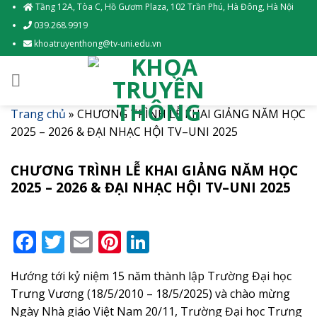
Skip
Tầng 12A, Tòa C, Hồ Gươm Plaza, 102 Trần Phú, Hà Đông, Hà Nội
to
039.268.9919
content
khoatruyenthong@tv-uni.edu.vn
Trang chủ
»
CHƯƠNG TRÌNH LỄ KHAI GIẢNG NĂM HỌC
2025 – 2026 & ĐẠI NHẠC HỘI TV–UNI 2025
CHƯƠNG TRÌNH LỄ KHAI GIẢNG NĂM HỌC
2025 – 2026 & ĐẠI NHẠC HỘI TV–UNI 2025
Facebook
Twitter
Email
Pinterest
LinkedIn
Hướng tới kỷ niệm 15 năm thành lập Trường Đại học
Trưng Vương (18/5/2010 – 18/5/2025) và chào mừng
Ngày Nhà giáo Việt Nam 20/11, Trường Đại học Trưng