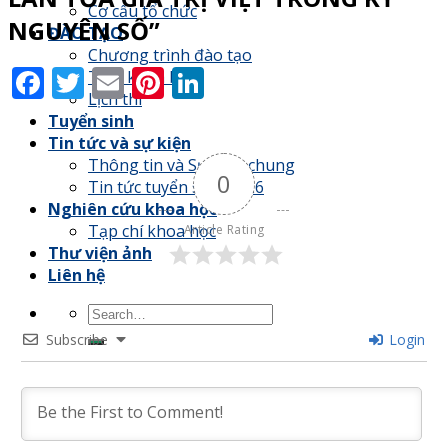
Cơ cấu tổ chức
NGUYÊN SỐ”
ĐÀO TẠO
Chương trình đào tạo
Facebook
Twitter
Email
Pinterest
LinkedIn
Thời khoá biểu
Lịch thi
Tuyển sinh
Tin tức và sự kiện
Thông tin và Sự kiện chung
0
Tin tức tuyển sinh 2026
Nghiên cứu khoa học
Tạp chí khoa học
Article Rating
Thư viện ảnh
Liên hệ
Subscribe
Login