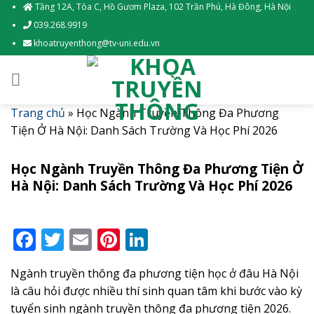
Skip
Tầng 12A, Tòa C, Hồ Gươm Plaza, 102 Trần Phú, Hà Đông, Hà Nội
to
039.268.9919
content
khoatruyenthong@tv-uni.edu.vn
Trang chủ
»
Học Ngành Truyền Thông Đa Phương
Tiện Ở Hà Nội: Danh Sách Trường Và Học Phí 2026
Học Ngành Truyền Thông Đa Phương Tiện Ở
Hà Nội: Danh Sách Trường Và Học Phí 2026
Facebook
Twitter
Email
Pinterest
LinkedIn
Ngành truyền thông đa phương tiện học ở đâu Hà Nội
là câu hỏi được nhiều thí sinh quan tâm khi bước vào kỳ
tuyển sinh ngành truyền thông đa phương tiện 2026.