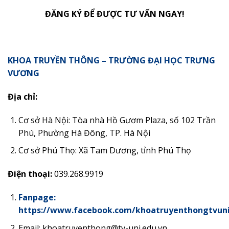
ĐĂNG KÝ ĐỂ ĐƯỢC TƯ VẤN NGAY!
KHOA TRUYỀN THÔNG – TRƯỜNG ĐẠI HỌC TRƯNG
VƯƠNG
Địa chỉ:
Cơ sở Hà Nội: Tòa nhà Hồ Gươm Plaza, số 102 Trần
Phú, Phường Hà Đông, TP. Hà Nội
Cơ sở Phú Thọ: Xã Tam Dương, tỉnh Phú Thọ
Điện thoại:
039.268.9919
Fanpage:
https://www.facebook.com/khoatruyenthongtvun
Email: khoatruyenthong@tv-uni.edu.vn