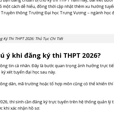
u bạn đang chuẩn bị cho kỳ thi THPT năm nay, bài viết dưới
 một cách dễ hiểu, đồng thời cập nhật thêm xu hướng tuyể
a Truyền thông Trường Đại học Trưng Vương – ngành học 
 Ký Thi THPT 2026: Thủ Tục Chi Tiết
chú ý khi đăng ký thi THPT 2026?
hông tin cá nhân. Đây là bước quan trọng ảnh hưởng trực ti
ký xét tuyển đại học sau này.
 công dân, mã trường hoặc tổ hợp môn cũng có thể khiến thí
6, thí sinh cần đăng ký trực tuyến trên hệ thống quản lý t
ớc khi xác nhận hồ sơ.