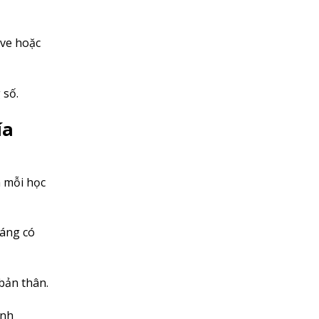
ive hoặc
 số.
ía
a mỗi học
đáng có
bản thân.
ành