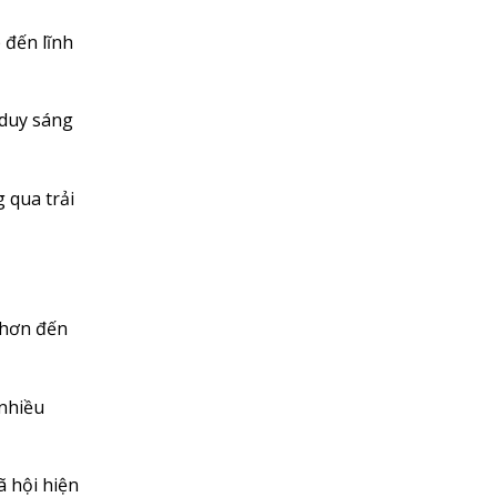
 đến lĩnh
 duy sáng
 qua trải
 hơn đến
 nhiều
ã hội hiện