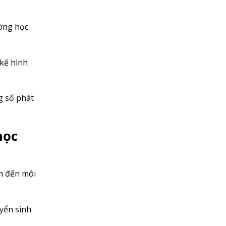
ờng học
 kế hình
g số phát
học
âm đến môi
yển sinh