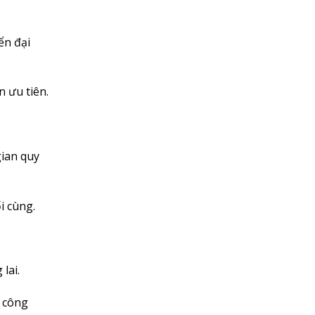
ển đại
 ưu tiên.
gian quy
i cùng.
lai.
à công