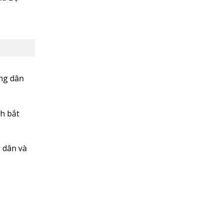
ông dân
nh bắt
g dân và