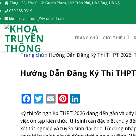
Skip
Tầng 12A, Tòa C, Hồ Gươm Plaza, 102 Trần Phú, Hà Đông, Hà Nội
to
039.268.9919
content
khoatruyenthong@tv-uni.edu.vn
TRANG CHỦ
GIỚI THIỆU
Trang chủ
»
Hướng Dẫn Đăng Ký Thi THPT 2026: T
Hướng Dẫn Đăng Ký Thi THPT 
Facebook
Twitter
Email
Pinterest
LinkedIn
Kỳ thi tốt nghiệp THPT 2026 đang đến gần và đây l
việc ôn tập kiến thức, thí sinh cần đặc biệt chú ý 
xét tốt nghiệp và tuyển sinh đại học. Từ đăng nhậ