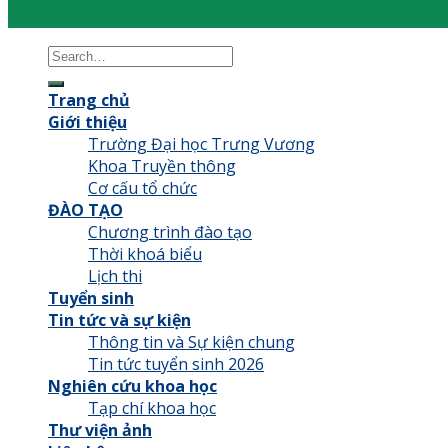
Trang chủ
Giới thiệu
Trường Đại học Trưng Vương
Khoa Truyền thông
Cơ cấu tổ chức
ĐÀO TẠO
Chương trình đào tạo
Thời khoá biểu
Lịch thi
Tuyển sinh
Tin tức và sự kiện
Thông tin và Sự kiện chung
Tin tức tuyển sinh 2026
Nghiên cứu khoa học
Tạp chí khoa học
Thư viện ảnh