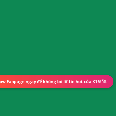
low Fanpage ngay để không bỏ lỡ tin hot của K16! 🚀