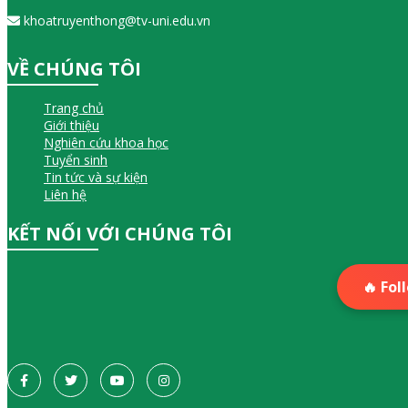
khoatruyenthong@tv-uni.edu.vn
VỀ CHÚNG TÔI
Trang chủ
Giới thiệu
Nghiên cứu khoa học
Tuyển sinh
Tin tức và sự kiện
Liên hệ
KẾT NỐI VỚI CHÚNG TÔI
🔥 Fol