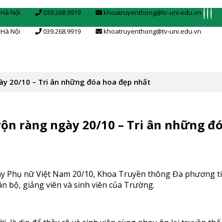
 Hà Nội
039.268.9919
khoatruyenthong@tv-uni.edu.vn
 Hà Nội
039.268.9919
khoatruyenthong@tv-uni.edu.vn
ày 20/10 – Tri ân những đóa hoa đẹp nhất
ộn ràng ngày 20/10 – Tri ân những đ
y Phụ nữ Việt Nam 20/10, Khoa Truyền thông Đa phương t
án bộ, giảng viên và sinh viên của Trường.