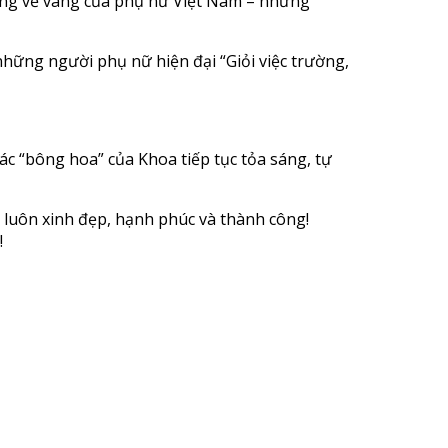
thống vẻ vang của phụ nữ Việt Nam – những
 những người phụ nữ hiện đại “Giỏi việc trường,
ác “bông hoa” của Khoa tiếp tục tỏa sáng, tự
 luôn xinh đẹp, hạnh phúc và thành công!
!