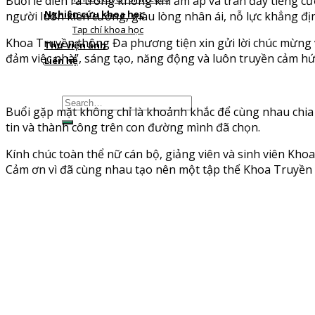
Buổi lễ diễn ra trong không khí ấm áp và tràn đầy tiếng cư
Nghiên cứu khoa học
người luôn kiên cường, giàu lòng nhân ái, nỗ lực khẳng đ
Tạp chí khoa học
Khoa Truyền thông Đa phương tiện xin gửi lời chúc mừng và 
Thư viện ảnh
đảm việc nhà”, sáng tạo, năng động và luôn truyền cảm h
Liên hệ
Buổi gặp mặt không chỉ là khoảnh khắc để cùng nhau chia s
tin và thành công trên con đường mình đã chọn.
Kính chúc toàn thể nữ cán bộ, giảng viên và sinh viên Kh
Cảm ơn vì đã cùng nhau tạo nên một tập thể Khoa Truyền 