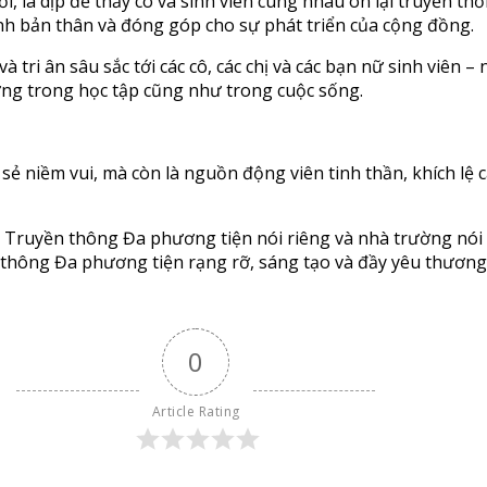
ời, là dịp để thầy cô và sinh viên cùng nhau ôn lại truyền 
ịnh bản thân và đóng góp cho sự phát triển của cộng đồng.
tri ân sâu sắc tới các cô, các chị và các bạn nữ sinh viên –
ứng trong học tập cũng như trong cuộc sống.
ẻ niềm vui, mà còn là nguồn động viên tinh thần, khích lệ c
oa Truyền thông Đa phương tiện nói riêng và nhà trường nói
thông Đa phương tiện rạng rỡ, sáng tạo và đầy yêu thương
0
Article Rating