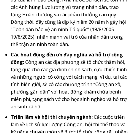
các Anh hùng Lực lượng vũ trang nhân dân, trao
tặng Huân chương và các phần thưởng cao quý.
Đồng thời, đây cũng là dịp kỷ niệm 20 năm Ngày hội
“Toàn dân bảo vệ an ninh Tổ quốc” (19/8/2005 –
19/8/2025), nhấn mạnh vai trò của nhân dân trong
thế trận an ninh toàn dân.
Các hoạt động đền ơn đáp nghĩa và hỗ trợ cộng
đồng:
Công an các địa phương sẽ tổ chức thăm hỏi,
tặng quà cho các gia đình chính sách, cựu chiến binh
và những người có công với cách mạng. Ví dụ, tại các
tỉnh biên giới, sẽ có các chương trình “Công an xã,
phường gần dân” với hoạt động khám chữa bệnh
miễn phí, tặng sách vở cho học sinh nghèo và hỗ trợ
an sinh xã hội.
Triển lãm và hội thi chuyên ngành:
Các cuộc triển
lãm về lịch sử lực lượng Công an, hội thi thể thao và
kỹ năng chuyên môn sẽ được tổ chức rộng rãi, nhằm