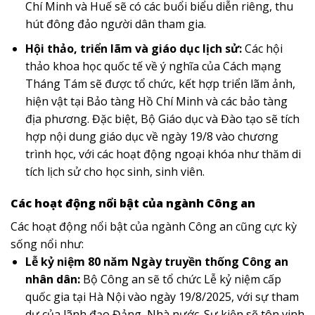
Chí Minh và Huế sẽ có các buổi biểu diễn riêng, thu
hút đông đảo người dân tham gia.
Hội thảo, triển lãm và giáo dục lịch sử:
Các hội
thảo khoa học quốc tế về ý nghĩa của Cách mạng
Tháng Tám sẽ được tổ chức, kết hợp triển lãm ảnh,
hiện vật tại Bảo tàng Hồ Chí Minh và các bảo tàng
địa phương. Đặc biệt, Bộ Giáo dục và Đào tạo sẽ tích
hợp nội dung giáo dục về ngày 19/8 vào chương
trình học, với các hoạt động ngoại khóa như thăm di
tích lịch sử cho học sinh, sinh viên.
Các hoạt động nổi bật của ngành Công an
Các hoạt động nổi bật của ngành Công an cũng cực kỳ
sống nổi như:
Lễ kỷ niệm 80 năm Ngày truyền thống Công an
nhân dân:
Bộ Công an sẽ tổ chức Lễ kỷ niệm cấp
quốc gia tại Hà Nội vào ngày 19/8/2025, với sự tham
dự của lãnh đạo Đảng, Nhà nước. Sự kiện sẽ tôn vinh