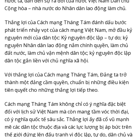
nước ta, dẫn đến sự ra đời của nước Việt Nam Dân chủ
Cộng hòa – nhà nước do Nhân dân lao động làm chủ.
Thắng lợi của Cách mạng Tháng Tám đánh dấu bước
phát triển nhảy vọt của cách mạng Việt Nam, mở đầu kỷ
nguyên mới của dân tộc: Kỷ nguyên độc lập – tự do; kỷ
nguyên Nhân dân lao động nắm chính quyền, làm chủ
đất nước, làm chủ vận mệnh dân tộc; kỷ nguyên độc lập
dân tộc gắn liền với chủ nghĩa xã hội.
Với thắng lợi của Cách mạng Tháng Tám, Đảng ta trở
thành một đảng cầm quyền, chuẩn bị những điều kiện
tiên quyết cho những thắng lợi tiếp theo.
Cách mạng Tháng Tám không chỉ có ý nghĩa đặc biệt
đối với lịch sử Việt Nam mà còn mang tầm vóc thời đại,
có ý nghĩa quốc tế sâu sắc. Thắng lợi ấy đã cổ vũ mạnh
mẽ các dân tộc thuộc địa và các lực lượng bị áp bức trên
thế giới đứng lên đấu tranh vì độc lập, tự do, dân chủ và