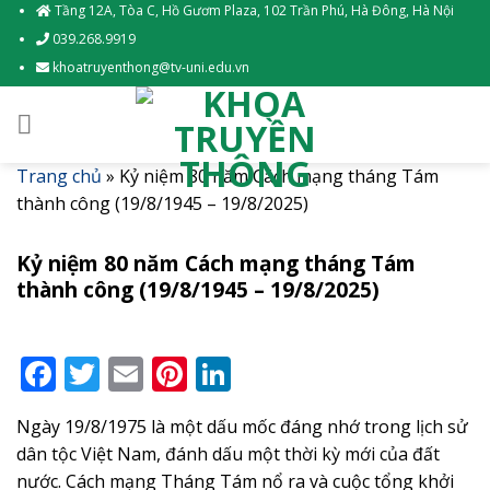
Skip
Tầng 12A, Tòa C, Hồ Gươm Plaza, 102 Trần Phú, Hà Đông, Hà Nội
to
039.268.9919
content
khoatruyenthong@tv-uni.edu.vn
Trang chủ
»
Kỷ niệm 80 năm Cách mạng tháng Tám
thành công (19/8/1945 – 19/8/2025)
Kỷ niệm 80 năm Cách mạng tháng Tám
thành công (19/8/1945 – 19/8/2025)
Facebook
Twitter
Email
Pinterest
LinkedIn
Ngày 19/8/1975 là một dấu mốc đáng nhớ trong lịch sử
dân tộc Việt Nam, đánh dấu một thời kỳ mới của đất
nước. Cách mạng Tháng Tám nổ ra và cuộc tổng khởi