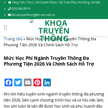
Skip
Tầng 12A, Tòa C, Hồ Gươm Plaza, 102 Trần Phú, Hà Đông, Hà Nội
to
039.268.9919
content
khoatruyenthong@tv-uni.edu.vn
Trang chủ
»
Mức Học Phí Ngành Truyền Thông Đa
Phương Tiện 2026 Và Chính Sách Hỗ Trợ
Mức Học Phí Ngành Truyền Thông Đa
Phương Tiện 2026 Và Chính Sách Hỗ Trợ
Facebook
Twitter
Email
Pinterest
LinkedIn
Khi tìm hiểu tuyển sinh ngành truyền thông đa phương
tiện 2026, bên cạnh chương trình học và cơ hội việc làm,
học phí luôn là vấn đề được học sinh và phụ huynh đặc