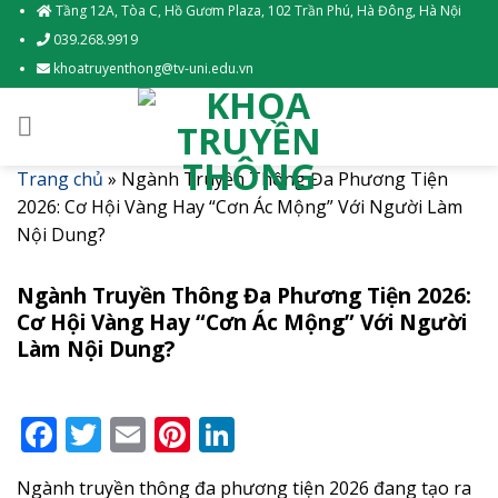
Skip
Tầng 12A, Tòa C, Hồ Gươm Plaza, 102 Trần Phú, Hà Đông, Hà Nội
to
039.268.9919
content
khoatruyenthong@tv-uni.edu.vn
Trang chủ
»
Ngành Truyền Thông Đa Phương Tiện
2026: Cơ Hội Vàng Hay “Cơn Ác Mộng” Với Người Làm
Nội Dung?
Ngành Truyền Thông Đa Phương Tiện 2026:
Cơ Hội Vàng Hay “Cơn Ác Mộng” Với Người
Làm Nội Dung?
Facebook
Twitter
Email
Pinterest
LinkedIn
Ngành truyền thông đa phương tiện 2026 đang tạo ra