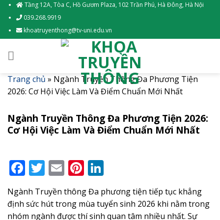
Skip
Tầng 12A, Tòa C, Hồ Gươm Plaza, 102 Trần Phú, Hà Đông, Hà Nội
to
039.268.9919
content
khoatruyenthong@tv-uni.edu.vn
Trang chủ
»
Ngành Truyền Thông Đa Phương Tiện
2026: Cơ Hội Việc Làm Và Điểm Chuẩn Mới Nhất
Ngành Truyền Thông Đa Phương Tiện 2026:
Cơ Hội Việc Làm Và Điểm Chuẩn Mới Nhất
Facebook
Twitter
Email
Pinterest
LinkedIn
Ngành Truyền thông Đa phương tiện tiếp tục khẳng
định sức hút trong mùa tuyển sinh 2026 khi nằm trong
nhóm ngành được thí sinh quan tâm nhiều nhất. Sự