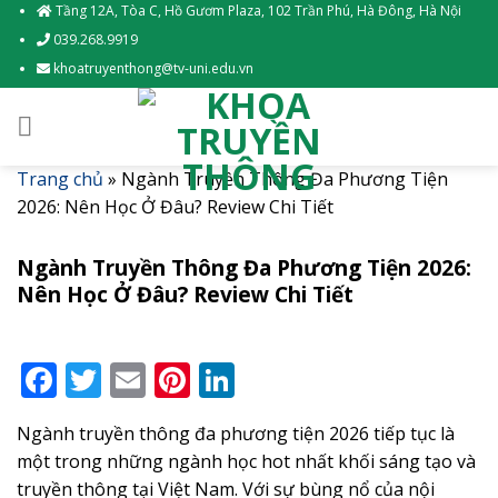
Skip
Tầng 12A, Tòa C, Hồ Gươm Plaza, 102 Trần Phú, Hà Đông, Hà Nội
to
039.268.9919
content
khoatruyenthong@tv-uni.edu.vn
Trang chủ
»
Ngành Truyền Thông Đa Phương Tiện
2026: Nên Học Ở Đâu? Review Chi Tiết
Ngành Truyền Thông Đa Phương Tiện 2026:
Nên Học Ở Đâu? Review Chi Tiết
Facebook
Twitter
Email
Pinterest
LinkedIn
Ngành truyền thông đa phương tiện 2026 tiếp tục là
một trong những ngành học hot nhất khối sáng tạo và
truyền thông tại Việt Nam. Với sự bùng nổ của nội