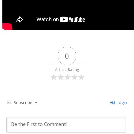
0
Article Rating
Subscribe
Login