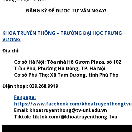
ĐĂNG KÝ ĐỂ ĐƯỢC TƯ VẤN NGAY!
KHOA TRUYỀN THÔNG – TRƯỜNG ĐẠI HỌC TRƯNG
VƯƠNG
Địa chỉ:
Cơ sở Hà Nội: Tòa nhà Hồ Gươm Plaza, số 102
Trần Phú, Phường Hà Đông, TP. Hà Nội
Cơ sở Phú Thọ:
Xã Tam Dương, tỉnh Phú Thọ
Điện thoại: 039.268.9919
Fanpage:
https://www.facebook.com/khoatruyenthongtvu
Email: khoatruyenthong@tv-uni.edu.vn
Tiktok: tiktok.com/@khoatruyenthong_tvu