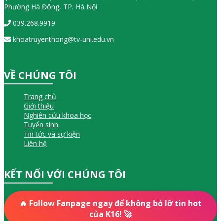
Phường Hà Đông, TP. Hà Nội
039.268.9919
khoatruyenthong@tv-uni.edu.vn
VỀ CHÚNG TÔI
Trang chủ
Giới thiệu
Nghiên cứu khoa học
Tuyển sinh
Tin tức và sự kiện
Liên hệ
KẾT NỐI VỚI CHÚNG TÔI
🔥 Follow Fanpage ngay để không bỏ lỡ tin hot
của K16! 🚀