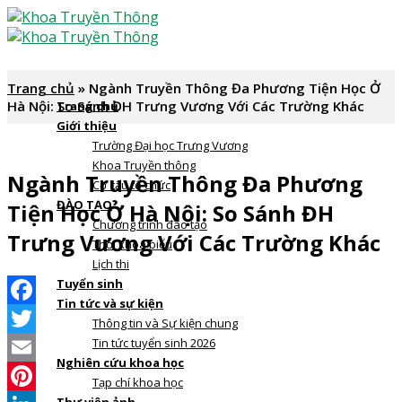
Skip
to
content
Trang chủ
»
Ngành Truyền Thông Đa Phương Tiện Học Ở
Hà Nội: So Sánh ĐH Trưng Vương Với Các Trường Khác
Trang chủ
Giới thiệu
Trường Đại học Trưng Vương
Khoa Truyền thông
Ngành Truyền Thông Đa Phương
Cơ cấu tổ chức
ĐÀO TẠO
Tiện Học Ở Hà Nội: So Sánh ĐH
Chương trình đào tạo
Trưng Vương Với Các Trường Khác
Thời khoá biểu
Lịch thi
Tuyển sinh
Tin tức và sự kiện
Facebook
Thông tin và Sự kiện chung
Tin tức tuyển sinh 2026
Twitter
Nghiên cứu khoa học
Email
Tạp chí khoa học