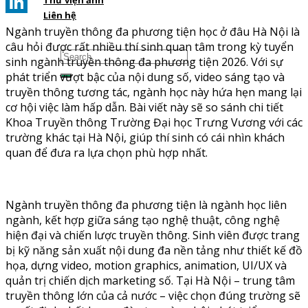
Thư viện ảnh
Pinterest
Liên hệ
LinkedIn
Ngành truyền thông đa phương tiện học ở đâu Hà Nội là
câu hỏi được rất nhiều thí sinh quan tâm trong kỳ tuyển
sinh ngành truyền thông đa phương tiện 2026. Với sự
phát triển vượt bậc của nội dung số, video sáng tạo và
truyền thông tương tác, ngành học này hứa hẹn mang lại
cơ hội việc làm hấp dẫn. Bài viết này sẽ so sánh chi tiết
Khoa Truyền thông Trường Đại học Trưng Vương với các
trường khác tại Hà Nội, giúp thí sinh có cái nhìn khách
quan để đưa ra lựa chọn phù hợp nhất.
Ngành truyền thông đa phương tiện là ngành học liên
ngành, kết hợp giữa sáng tạo nghệ thuật, công nghệ
hiện đại và chiến lược truyền thông. Sinh viên được trang
bị kỹ năng sản xuất nội dung đa nền tảng như thiết kế đồ
họa, dựng video, motion graphics, animation, UI/UX và
quản trị chiến dịch marketing số. Tại Hà Nội – trung tâm
truyền thông lớn của cả nước – việc chọn đúng trường sẽ