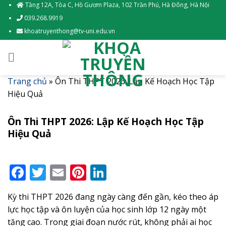
Skip
Tầng 12A, Tòa C, Hồ Gươm Plaza, 102 Trần Phú, Hà Đông, Hà Nội
to
039.268.9919
content
khoatruyenthong@tv-uni.edu.vn
Trang chủ
»
Ôn Thi THPT 2026: Lập Kế Hoạch Học Tập
Hiệu Quả
Ôn Thi THPT 2026: Lập Kế Hoạch Học Tập
Hiệu Quả
Facebook
Twitter
Email
Pinterest
LinkedIn
Kỳ thi THPT 2026 đang ngày càng đến gần, kéo theo áp
lực học tập và ôn luyện của học sinh lớp 12 ngày một
tăng cao. Trong giai đoạn nước rút, không phải ai học