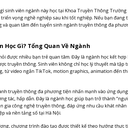
ững gì sinh viên ngành này học tại Khoa Truyền Thông Trường
g triển vọng nghề nghiệp sau khi tốt nghiệp. Nếu bạn đang 
g và quan tâm đến tuyển sinh ngành truyền thông đa phươn
n Học Gì? Tổng Quan Về Ngành
hỏi được nhiều bạn trẻ quan tâm. Đây là ngành học kết hợp 
ược truyền thông. Sinh viên không chỉ học lý thuyết mà tập 
, từ video ngắn TikTok, motion graphics, animation đến thi
ngành truyền thông đa phương tiện nhấn mạnh vào ứng dụn
ơng tác, hấp dẫn. Đây là ngành học giúp bạn trở thành “ngư
yên gia công nghệ truyền thông, đáp ứng nhu cầu khát nhân 
ệp và nền tảng số tại Hà Nội.
g, chương trình đào tạo được thiết kế theo hướng thực ti