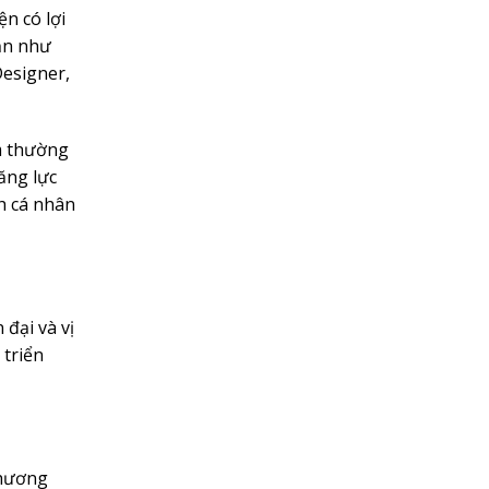
n có lợi
dẫn như
Designer,
ểm thường
ăng lực
nh cá nhân
đại và vị
 triển
phương