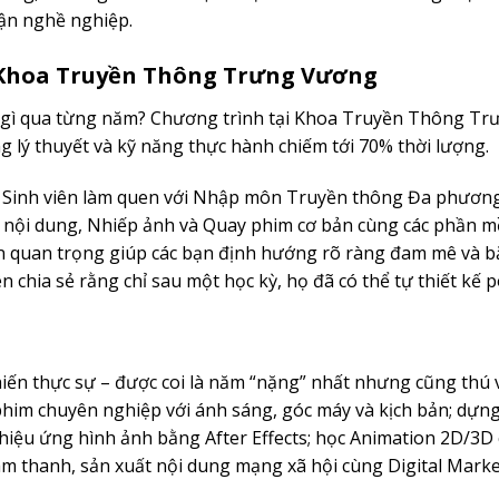
cận nghề nghiệp.
i Khoa Truyền Thông Trưng Vương
 gì qua từng năm? Chương trình tại Khoa Truyền Thông Tr
 lý thuyết và kỹ năng thực hành chiếm tới 70% thời lượng.
 Sinh viên làm quen với Nhập môn Truyền thông Đa phương
ch nội dung, Nhiếp ảnh và Quay phim cơ bản cùng các phần 
oạn quan trọng giúp các bạn định hướng rõ ràng đam mê và b
n chia sẻ rằng chỉ sau một học kỳ, họ đã có thể tự thiết kế 
hiến thực sự – được coi là năm “nặng” nhất nhưng cũng thú v
him chuyên nghiệp với ánh sáng, góc máy và kịch bản; dựng
hiệu ứng hình ảnh bằng After Effects; học Animation 2D/3D 
âm thanh, sản xuất nội dung mạng xã hội cùng Digital Marke