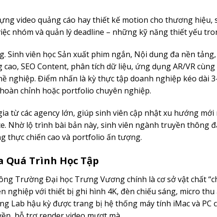
ng video quảng cáo hay thiết kế motion cho thương hiệu, s
iệc nhóm và quản lý deadline – những kỹ năng thiết yếu tr
g. Sinh viên học Sản xuất phim ngắn, Nội dung đa nền tảng,
 cao, SEO Content, phân tích dữ liệu, ứng dụng AR/VR cùng
ề nghiệp. Điểm nhấn là kỳ thực tập doanh nghiệp kéo dài 3
hoàn chỉnh hoặc portfolio chuyên nghiệp.
a từ các agency lớn, giúp sinh viên cập nhật xu hướng mới
e. Nhờ lộ trình bài bản này, sinh viên ngành truyền thông đ
 thực chiến cao và portfolio ấn tượng.
Đa Quá Trình Học Tập
g Trường Đại học Trưng Vương chính là cơ sở vật chất “
nghiệp với thiết bị ghi hình 4K, đèn chiếu sáng, micro thu
ng Lab hậu kỳ được trang bị hệ thống máy tính iMac và PC 
yền, hỗ trợ render video mượt mà.