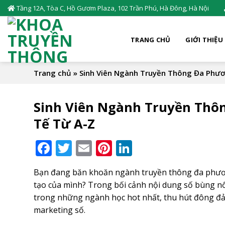
Skip
Tầng 12A, Tòa C, Hồ Gươm Plaza, 102 Trần Phú, Hà Đông, Hà Nội
to
content
TRANG CHỦ
GIỚI THIỆU
Trang chủ
»
Sinh Viên Ngành Truyền Thông Đa Phươ
Sinh Viên Ngành Truyền Thôn
Tế Từ A-Z
Facebook
Twitter
Email
Pinterest
LinkedIn
Bạn đang băn khoăn ngành truyền thông đa phương
tạo của mình? Trong bối cảnh nội dung số bùng n
trong những ngành học hot nhất, thu hút đông đảo 
marketing số.