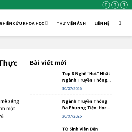
GHIÊN CỨU KHOA HỌC
THƯ VIỆN ẢNH
LIÊN HỆ
 Thực
Bài viết mới
Top 8 Nghề “Hot” Nhất
Ngành Truyền Thông
Đa Phương Tiện – Bạn
30/07/2026
Phù Hợp Với Nghề Nào?
m mê sáng
Ngành Truyền Thông
Đa Phương Tiện: Học
ành một
Gì, Làm Gì Và Thành
và
30/07/2026
Công Như Thế Nào?
Hướng Dẫn Chi Tiết
Từ Sinh Viên Đến