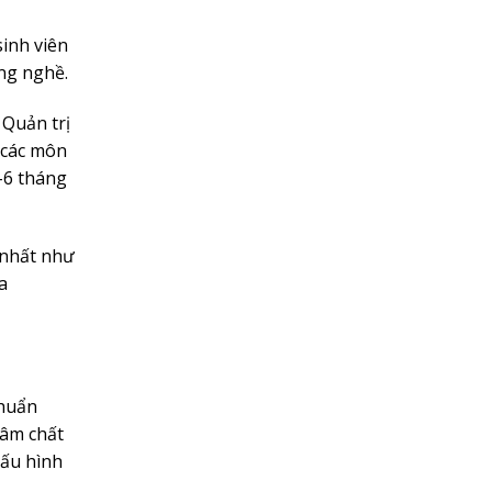
inh viên
ong nghề.
 Quản trị
 các môn
-6 tháng
 nhất như
a
chuẩn
 âm chất
cấu hình