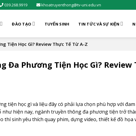
039.268.9919
khoatruyenthong@tv-uni.edu.vn
ĐÀO TẠO
TUYỂN SINH
TIN TỨC VÀ SỰ KIỆN
N
ng Tiện Học Gì? Review Thực Tế Từ A-Z
g Đa Phương Tiện Học Gì? Review
 tiện học gì và liệu đây có phải lựa chọn phù hợp với đa
ổ như hiện nay, ngành truyền thông đa phương tiện trở th
thí sinh yêu thích quay phim, dựng video, thiết kế đồ họa 