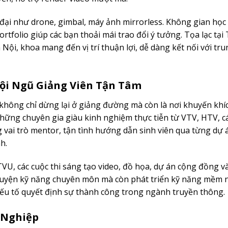
ện đại như drone, gimbal, máy ảnh mirrorless. Không gian học
rtfolio giúp các bạn thoải mái trao đổi ý tưởng. Tọa lạc tại
ội, khoa mang đến vị trí thuận lợi, dễ dàng kết nối với tr
ội Ngũ Giảng Viên Tận Tâm
ông chỉ dừng lại ở giảng đường mà còn là nơi khuyến khí
 những chuyên gia giàu kinh nghiệm thực tiễn từ VTV, HTV, c
 vai trò mentor, tận tình hướng dẫn sinh viên qua từng dự á
h.
VU, các cuộc thi sáng tạo video, đồ họa, dự án cộng đồng v
 luyện kỹ năng chuyên môn mà còn phát triển kỹ năng mềm 
 yếu tố quyết định sự thành công trong ngành truyền thông.
 Nghiệp