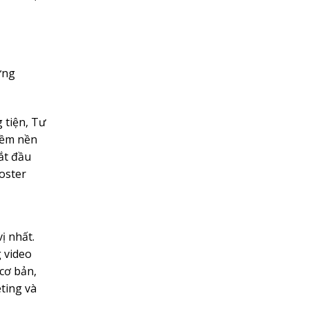
ưng
 tiện, Tư
mềm nền
ắt đầu
poster
ị nhất.
 video
cơ bản,
ting và