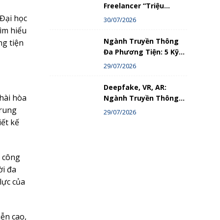
Freelancer “Triệu
View”: Hành Trình Thật
 Đại học
30/07/2026
Trong Ngành Truyền
tìm hiểu
Thông Đa Phương Tiện
Ngành Truyền Thông
g tiện
Đa Phương Tiện: 5 Kỹ
Năng Bắt Buộc Phải Có
29/07/2026
Nếu Không Muốn Bị
Loại Bỏ
Deepfake, VR, AR:
hài hòa
Ngành Truyền Thông
Đa Phương Tiện Đang
trung
29/07/2026
Đi Về Đâu Trong Kỷ
ết kế
Nguyên Số?
g công
ời đa
lực của
ễn cao,