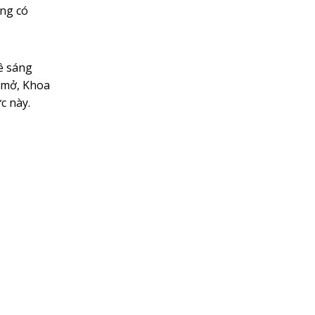
ờng có
ê sáng
g mở, Khoa
c này.