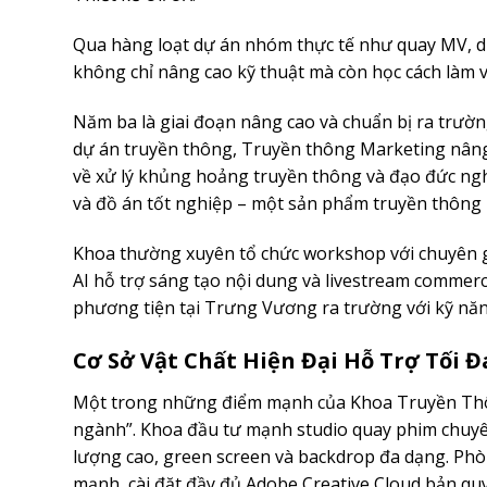
Qua hàng loạt dự án nhóm thực tế như quay MV, dự
không chỉ nâng cao kỹ thuật mà còn học cách làm v
Năm ba là giai đoạn nâng cao và chuẩn bị ra trườn
dự án truyền thông, Truyền thông Marketing nâng
về xử lý khủng hoảng truyền thông và đạo đức ngh
và đồ án tốt nghiệp – một sản phẩm truyền thông 
Khoa thường xuyên tổ chức workshop với chuyên gi
AI hỗ trợ sáng tạo nội dung và livestream commerc
phương tiện tại Trưng Vương ra trường với kỹ năng
Cơ Sở Vật Chất Hiện Đại Hỗ Trợ Tối 
Một trong những điểm mạnh của Khoa Truyền Thôn
ngành”. Khoa đầu tư mạnh studio quay phim chuyên 
lượng cao, green screen và backdrop đa dạng. Phò
mạnh, cài đặt đầy đủ Adobe Creative Cloud bản qu