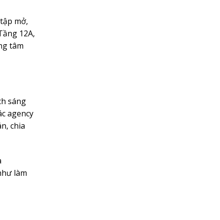
 tập mở,
 Tầng 12A,
ung tâm
ch sáng
ác agency
n, chia
à
như làm