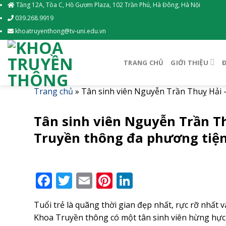
Skip
Tầng 12A, Tòa C, Hồ Gươm Plaza, 102 Trần Phú, Hà Đông, Hà Nội
to
039.268.9919
content
khoatruyenthong@tv-uni.edu.vn
TRANG CHỦ
GIỚI THIỆU
Trang chủ
»
Tân sinh viên Nguyễn Trần Thuỵ Hải
Tân sinh viên Nguyễn Trần 
Truyền thông đa phương tiệ
Facebook
Twitter
Email
Pinterest
LinkedIn
Tuổi trẻ là quãng thời gian đẹp nhất, rực rỡ nhất 
Khoa Truyền thông có một tân sinh viên hừng hự