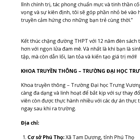
lĩnh chính trị, tác phong chuẩn mực và tinh thần c
vọng và sự kiên định, tôi sẽ góp phần nhỏ bé vào h
truyền cảm hứng cho những bạn trẻ cùng thời.”
Kết thúc chặng đường THPT với 12 năm đèn sách th
hơn với ngọn lửa đam mê. Và nhất là khi bạn là s
tập, mà còn dẫn lối, lan tỏa và kiến tạo giá trị mới!
KHOA
TRUYỀN THÔNG –
TRƯỜNG ĐẠI
HỌC TR
Khoa truyền thông – Trường Đại học Trưng Vương
càng đa dạng và linh hoạt để bắt kịp với sự thay đ
viên còn được thực hành nhiều với các dự án thực t
ngay sau khi ra trường.
Địa chỉ:
Cơ sở Phú Thọ:
Xã Tam Dương, tỉnh Phú Thọ