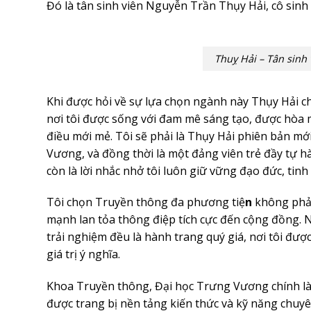
Đó là tân sinh viên Nguyễn Trần Thụy Hải, cô sinh
Thuỵ Hải – Tân sinh
Khi được hỏi về sự lựa chọn ngành này Thụy Hải ch
nơi tôi được sống với đam mê sáng tạo, được hòa 
điều mới mẻ. Tôi sẽ phải là Thụy Hải phiên bản mới
Vương, và đồng thời là một đảng viên trẻ đầy tự h
còn là lời nhắc nhở tôi luôn giữ vững đạo đức, ti
Tôi chọn Truyền thông đa phương tiệ
n
không phải 
mạnh lan tỏa thông điệp tích cực đến cộng đồng. N
trải nghiệm đều là hành trang quý giá, nơi tôi đượ
giá trị ý nghĩa.
Khoa Truyền thông, Đại học Trưng Vương chính là n
được trang bị nền tảng kiến thức và kỹ năng chu