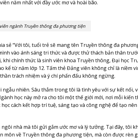
 viên năm nhất với đầy ước mơ và hoài bão.
 viên ngành Truyền thông đa phương tiện
ia sẻ “Với tôi, tuổi trẻ sẽ mang tên Truyền thông đa phương
mình vào ánh sáng tri thức và được thử thách bản thân trư
, khi chính thức là sinh viên khoa Truyền thông, Đại học T
ào kể từ năm lớp 12. Tấm thẻ Đảng viên không chỉ là niềm v
nh thần trách nhiệm và ý chí phấn đấu không ngừng.
ngẫu nhiên. Sâu thẳm trong tôi là tình yêu với sự kết nối, v
gành học này mở ra cho tôi một thế giới mới, nơi mỗi kiến t
c học cách kết hợp trí tuệ, sáng tạo và công nghệ để tạo nê
gôi nhà mà tôi gửi gắm ước mơ và lý tưởng. Tại đây, tôi k
yên môn về Truyền thông đa phương tiện, mà còn được rèn g