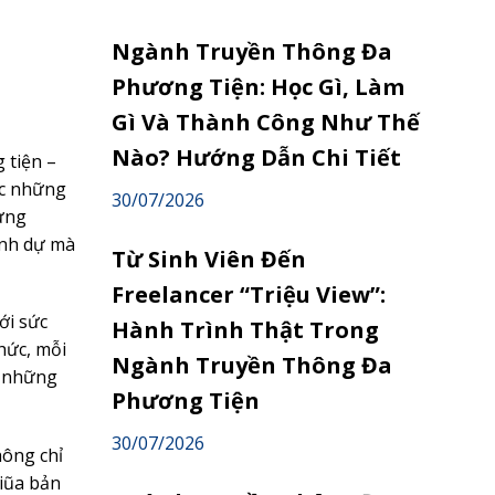
Ngành Truyền Thông Đa
Phương Tiện: Học Gì, Làm
Gì Và Thành Công Như Thế
Nào? Hướng Dẫn Chi Tiết
 tiện –
ớc những
30/07/2026
rưng
inh dự mà
Từ Sinh Viên Đến
Freelancer “Triệu View”:
ới sức
Hành Trình Thật Trong
hức, mỗi
Ngành Truyền Thông Đa
n những
Phương Tiện
30/07/2026
hông chỉ
iũa bản