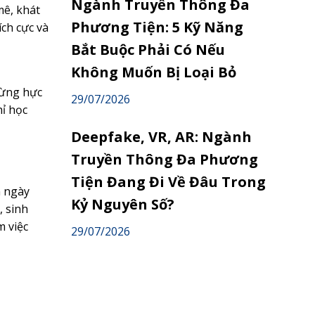
Ngành Truyền Thông Đa
mê, khát
Phương Tiện: 5 Kỹ Năng
ích cực và
Bắt Buộc Phải Có Nếu
Không Muốn Bị Loại Bỏ
hừng hực
29/07/2026
ỉ học
Deepfake, VR, AR: Ngành
Truyền Thông Đa Phương
Tiện Đang Đi Về Đâu Trong
n ngày
Kỷ Nguyên Số?
, sinh
m việc
29/07/2026