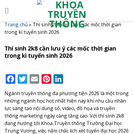
Skip
to
content
Trang chủ
»
Thí sinh 2k8 cần lưu ý các mốc thời gian
trong kì tuyển sinh 2026
Thí sinh 2k8 cần lưu ý các mốc thời gian
trong kì tuyển sinh 2026
Facebook
Twitter
Email
Pinterest
LinkedIn
Ngành truyền thông đa phương tiện 2026 là một trong
những ngành học hot nhất hiện nay khi nhu cầu nhân
lực sáng tạo nội dung số, video, đồ họa và truyền
thông marketing ngày càng tăng cao. Với thí sinh 2k8
đang hướng tới Khoa Truyền thông Trường Đại học
Trưng Vương, việc nắm chắc lịch xét tuyển đại học 2026