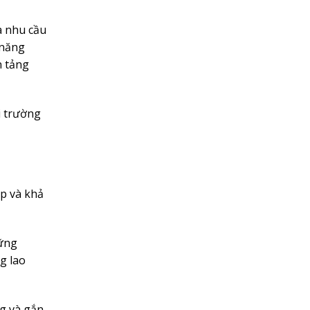
a nhu cầu
 năng
n tảng
i trường
ập và khả
hững
g lao
ng và gắn