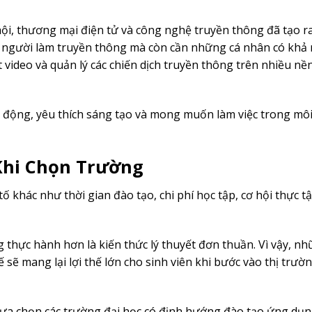
ội, thương mại điện tử và công nghệ truyền thông đã tạo r
n người làm truyền thông mà còn cần những cá nhân có khả
 video và quản lý các chiến dịch truyền thông trên nhiều nề
 động, yêu thích sáng tạo và mong muốn làm việc trong mô
Khi Chọn Trường
ố khác như thời gian đào tạo, chi phí học tập, cơ hội thực t
thực hành hơn là kiến thức lý thuyết đơn thuần. Vì vậy, n
sẽ mang lại lợi thế lớn cho sinh viên khi bước vào thị trườn
 lựa chọn các trường đại học có định hướng đào tạo ứng dụ