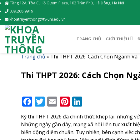
Skip
Tầng 12A, Tòa C, Hồ Gươm Plaza, 102 Trần Phú, Hà Đông, Hà Nội
to
039.268.9919
content
khoatruyenthong@tv-uni.edu.vn
TRANG CHỦ
GIỚI THIỆU
Trang chủ
»
Thi THPT 2026: Cách Chọn Ngành Và
Thi THPT 2026: Cách Chọn Ng
Facebook
Twitter
Email
Pinterest
LinkedIn
Kỳ thi THPT 2026 đã chính thức khép lại, nhưng với
Những ngày gần đây, mạng xã hội liên tục xuất hiệ
biến động điểm chuẩn. Tuy nhiên, bên cạnh việc ch