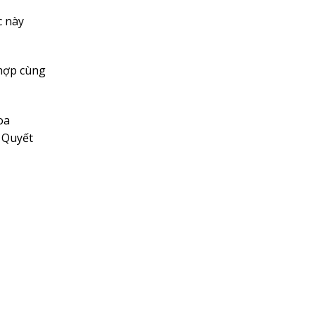
c này
 hợp cùng
oa
 Quyết