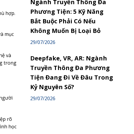
Ngành Truyền Thông Đa
Phương Tiện: 5 Kỹ Năng
hù hợp.
Bắt Buộc Phải Có Nếu
Không Muốn Bị Loại Bỏ
và mục
29/07/2026
hệ và
Deepfake, VR, AR: Ngành
g trong
Truyền Thông Đa Phương
Tiện Đang Đi Về Đâu Trong
Kỷ Nguyên Số?
 người
29/07/2026
iệp rõ
rình học