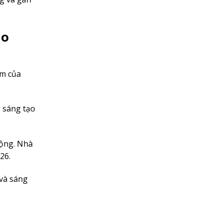
ho
âm của
, sáng tạo
động. Nhà
26.
 và sáng