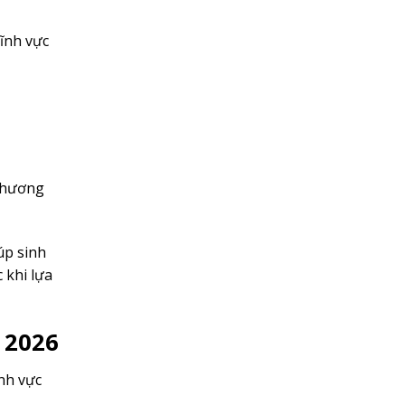
lĩnh vực
 chương
úp sinh
 khi lựa
 2026
nh vực