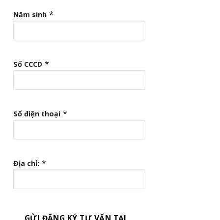
*
Năm sinh
*
Số CCCD
*
Số điện thoại
*
Địa chỉ:
GỬI ĐĂNG KÝ TƯ VẤN TẠI