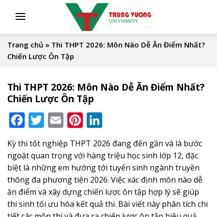
Skip
to
content
Trang chủ
»
Thi THPT 2026: Môn Nào Dễ Ăn Điểm Nhất?
Chiến Lược Ôn Tập
Thi THPT 2026: Môn Nào Dễ Ăn Điểm Nhất?
Chiến Lược Ôn Tập
Facebook
Twitter
Email
Pinterest
LinkedIn
Kỳ thi tốt nghiệp THPT 2026 đang đến gần và là bước
ngoặt quan trọng với hàng triệu học sinh lớp 12, đặc
biệt là những em hướng tới tuyển sinh ngành truyền
thông đa phương tiện 2026. Việc xác định môn nào dễ
ăn điểm và xây dựng chiến lược ôn tập hợp lý sẽ giúp
thí sinh tối ưu hóa kết quả thi. Bài viết này phân tích chi
tiết các môn thi và đưa ra chiến lược ôn tập hiệu quả,