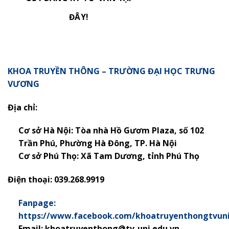
ĐÂY!
KHOA TRUYỀN THÔNG – TRƯỜNG ĐẠI HỌC TRƯNG
VƯƠNG
Địa chỉ:
Cơ sở Hà Nội: Tòa nhà Hồ Gươm Plaza, số 102
Trần Phú, Phường Hà Đông, TP. Hà Nội
Cơ sở Phú Thọ:
Xã Tam Dương, tỉnh Phú Thọ
Điện thoại: 039.268.9919
Fanpage:
https://www.facebook.com/khoatruyenthongtvun
Email: khoatruyenthong@tv-uni.edu.vn