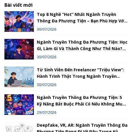
Bài viết mới
Top 8 Nghề “Hot” Nhất Ngành Truyền
Thông Đa Phương Tiện – Bạn Phù Hợp Với
Nghề Nào?
30/07/2026
Ngành Truyền Thông Đa Phương Tiện: Học
Gì, Làm Gì Và Thành Công Như Thế Nào?
Hướng Dẫn Chi Tiết
30/07/2026
Từ Sinh Viên Đến Freelancer “Triệu View”:
Hành Trình Thật Trong Ngành Truyền
Thông Đa Phương Tiện
30/07/2026
Ngành Truyền Thông Đa Phương Tiện: 5
Kỹ Năng Bắt Buộc Phải Có Nếu Không Muốn
Bị Loại Bỏ
29/07/2026
Deepfake, VR, AR: Ngành Truyền Thông Đa
Phương Tiện Đang Đi Về Đâu Trong Kỷ