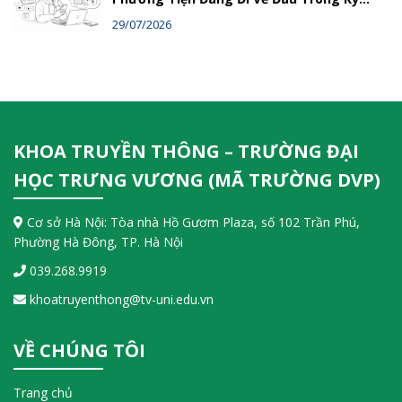
Nguyên Số?
29/07/2026
KHOA TRUYỀN THÔNG – TRƯỜNG ĐẠI
HỌC TRƯNG VƯƠNG (MÃ TRƯỜNG DVP)
Cơ sở Hà Nội: Tòa nhà Hồ Gươm Plaza, số 102 Trần Phú,
Phường Hà Đông, TP. Hà Nội
039.268.9919
khoatruyenthong@tv-uni.edu.vn
VỀ CHÚNG TÔI
Trang chủ