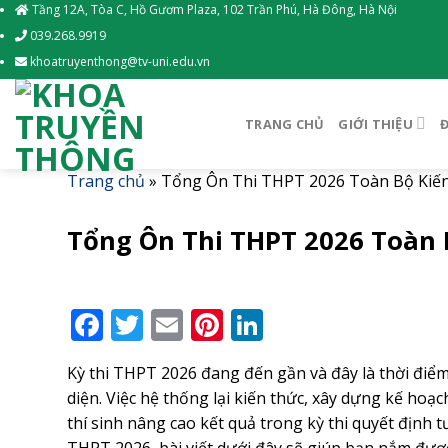
Skip
Tầng 12A, Tòa C, Hồ Gươm Plaza, 102 Trần Phú, Hà Đông, Hà Nội
to
039.268.9919
content
khoatruyenthong@tv-uni.edu.vn
TRANG CHỦ
GIỚI THIỆU
Trang chủ
»
Tổng Ôn Thi THPT 2026 Toàn Bộ Kiến
Tổng Ôn Thi THPT 2026 Toàn 
Facebook
Twitter
Email
Pinterest
LinkedIn
Kỳ thi THPT 2026 đang đến gần và đây là thời điểm
diện. Việc hệ thống lại kiến thức, xây dựng kế ho
thí sinh nâng cao kết quả trong kỳ thi quyết định 