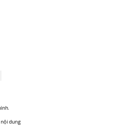
ình.
 nội dung