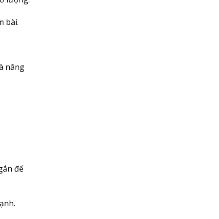
m bài.
và nâng
ngắn để
ạnh.