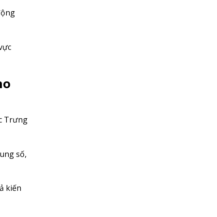
động
vực
ho
ọc Trưng
dung số,
ả kiến