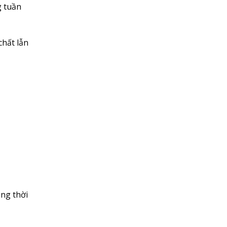
g tuần
chất lẫn
ảng thời