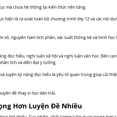
 tục mà chưa hệ thống lại kiến thức nền tảng.
ực hiện là rà soát toàn bộ chương trình lớp 12 và các nội du
m số, nguyên hàm tích phân, xác suất thống kê và hình học
ng đọc hiểu, nghị luận xã hội và nghị luận văn học. Bên cạn
hân tích và diễn đạt ý tưởng.
và luyện kỹ năng đọc hiểu là yếu tố quan trọng giúp cải thi
yên đề thay vì học dàn trải.
ọng Hơn Luyện Đề Nhiều
ông thể thiếu. Tuy nhiên, chất lượng luôn quan trọng hơn s