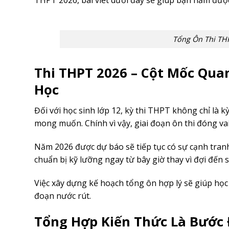
THPT 2026, bài viết dưới đây sẽ giúp bạn nắm được
Tổng Ôn Thi THP
Thi THPT 2026 – Cột Mốc Qua
Học
Đối với học sinh lớp 12, kỳ thi THPT không chỉ là k
mong muốn. Chính vì vậy, giai đoạn ôn thi đóng vai
Năm 2026 được dự báo sẽ tiếp tục có sự cạnh tranh
chuẩn bị kỹ lưỡng ngay từ bây giờ thay vì đợi đến s
Việc xây dựng kế hoạch tổng ôn hợp lý sẽ giúp học s
đoạn nước rút.
Tổng Hợp Kiến Thức Là Bước 