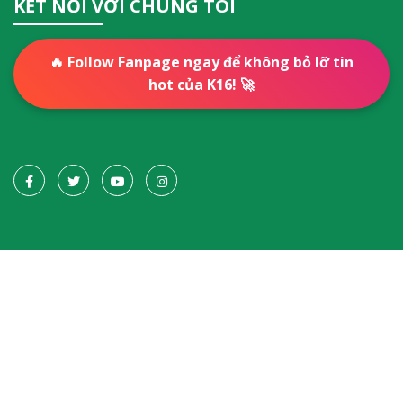
KẾT NỐI VỚI CHÚNG TÔI
🔥 Follow Fanpage ngay để không bỏ lỡ tin
hot của K16! 🚀