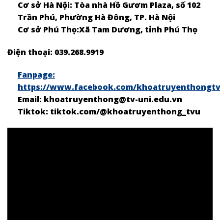
Cơ sở Hà Nội: Tòa nhà Hồ Gươm Plaza, số 102
Trần Phú, Phường Hà Đông, TP. Hà Nội
Cơ sở Phú Thọ:
Xã Tam Dương, tỉnh Phú Thọ
Điện thoại: 039.268.9919
Fanpage:
https://www.facebook.com/khoatruyenthongtv
Email: khoatruyenthong@tv-uni.edu.vn
Tiktok: tiktok.com/@khoatruyenthong_tvu