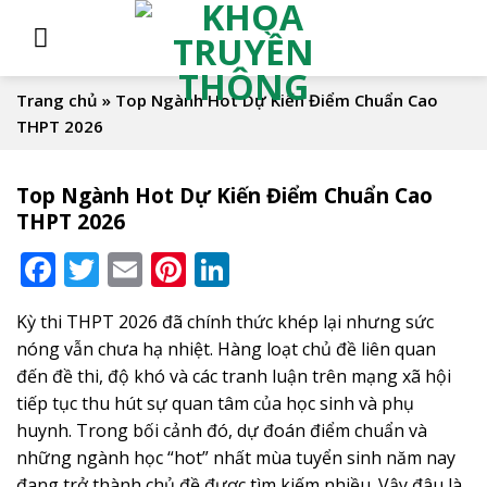
Skip
to
content
Trang chủ
»
Top Ngành Hot Dự Kiến Điểm Chuẩn Cao
THPT 2026
Top Ngành Hot Dự Kiến Điểm Chuẩn Cao
THPT 2026
Facebook
Twitter
Email
Pinterest
LinkedIn
Kỳ thi THPT 2026 đã chính thức khép lại nhưng sức
nóng vẫn chưa hạ nhiệt. Hàng loạt chủ đề liên quan
đến đề thi, độ khó và các tranh luận trên mạng xã hội
tiếp tục thu hút sự quan tâm của học sinh và phụ
huynh. Trong bối cảnh đó, dự đoán điểm chuẩn và
những ngành học “hot” nhất mùa tuyển sinh năm nay
đang trở thành chủ đề được tìm kiếm nhiều. Vậy đâu là