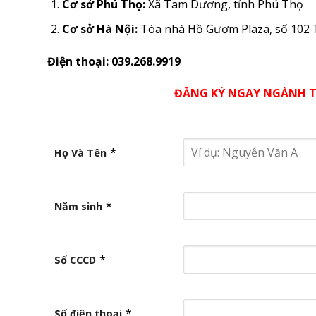
Cơ sở Phú Thọ:
Xã Tam Dương, tỉnh Phú Thọ
Cơ sở Hà Nội:
Tòa nhà Hồ Gươm Plaza, số 102 
Điện thoại: 039.268.9919
ĐĂNG KÝ NGAY NGÀNH T
*
Họ Và Tên
*
Năm sinh
*
Số CCCD
*
Số điện thoại