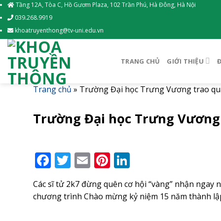
Skip
Tầng 12A, Tòa C, Hồ Gươm Plaza, 102 Trần Phú, Hà Đông, Hà Nội
to
039.268.9919
content
khoatruyenthong@tv-uni.edu.vn
TRANG CHỦ
GIỚI THIỆU
Trang chủ
»
Trường Đại học Trưng Vương trao qu
Trường Đại học Trưng Vương 
Facebook
Twitter
Email
Pinterest
LinkedIn
Các sĩ tử 2k7 đừng quên cơ hội “vàng” nhận ngay
chương trình Chào mừng kỷ niệm 15 năm thành l