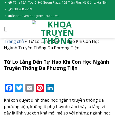
Skip
Tầng 12A, Tòa C, Hồ Gươm Plaza, 102 Trần Phú, Hà Đông, Hà Nội
to
039.268.9919
content
khoatruyenthong@tv-uni.edu.vn
Trang chủ
»
Từ Lo Lắng Đến Tự Hào Khi Con Học
Ngành Truyền Thông Đa Phương Tiện
Từ Lo Lắng Đến Tự Hào Khi Con Học Ngành
Truyền Thông Đa Phương Tiện
Facebook
Twitter
Email
Pinterest
LinkedIn
Khi con quyết định theo học ngành truyền thông đa
phương tiện, không ít phụ huynh cảm thấy lo lắng vì
đây là lĩnh vực còn khá mới mẻ so với những ngành học