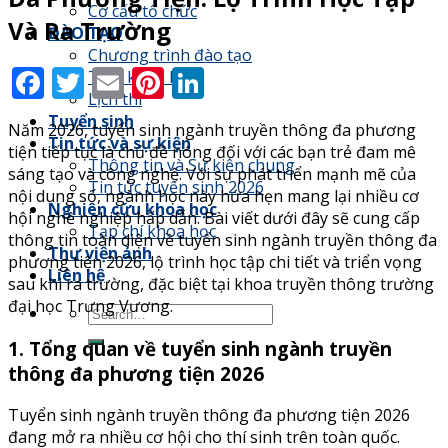
Cơ cấu tổ chức
Và Ra Trường
ĐÀO TẠO
Chương trình đào tạo
Facebook
Twitter
Email
Pinterest
LinkedIn
Thời khoá biểu
Lịch thi
Tuyển sinh
Năm 2026, tuyển sinh ngành truyền thông đa phương
Tin tức và sự kiện
tiện tiếp tục là chủ đề nóng đối với các bạn trẻ đam mê
Thông tin và Sự kiện chung
sáng tạo và công nghệ. Với sự phát triển mạnh mẽ của
Tin tức tuyển sinh 2026
nội dung số, ngành học này hứa hẹn mang lại nhiều cơ
Nghiên cứu khoa học
hội nghề nghiệp hấp dẫn. Bài viết dưới đây sẽ cung cấp
Tạp chí khoa học
thông tin toàn diện về tuyển sinh ngành truyền thông đa
Thư viện ảnh
phương tiện 2026, lộ trình học tập chi tiết và triển vọng
Liên hệ
sau khi ra trường, đặc biệt tại khoa truyền thông trường
đại học Trưng Vương.
1. Tổng quan về tuyển sinh ngành truyền
thông đa phương tiện 2026
Tuyển sinh ngành truyền thông đa phương tiện 2026
đang mở ra nhiều cơ hội cho thí sinh trên toàn quốc.