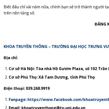
Biết đâu chỉ vài năm nữa, chính bạn sẽ trở thành người 
trên nền tảng số.
ĐĂNG K
KHOA TRUYỀN THÔNG – TRƯỜNG ĐẠI HỌC TRƯNG V
Địa chỉ:
Cơ sở Hà Nội: Tòa nhà Hồ Gươm Plaza, số 102 Trần
Cơ sở Phú Thọ:
Xã Tam Dương, tỉnh Phú Thọ
Điện thoại: 039.268.9919
Fanpage: https://www.facebook.com/khoatruyent
Email: khoatruyenthong@tv-uni.edu.vn