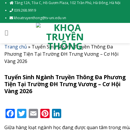
Skip
Tầng 12A, Tòa C, Hồ Gươm Plaza, 102 Trần Phú, Hà Đông, Hà Nội
to
039.268.9919
content
khoatruyenthong@tv-uni.edu.vn
Trang chủ
»
Tuyển Sinh Ngành Truyền Thông Đa
Phương Tiện Tại Trường ĐH Trưng Vương – Cơ Hội
Vàng 2026
Tuyển Sinh Ngành Truyền Thông Đa Phương
Tiện Tại Trường ĐH Trưng Vương – Cơ Hội
Vàng 2026
Facebook
Twitter
Email
Pinterest
LinkedIn
Giữa hàng loạt ngành học đang được quan tâm trong mùa 