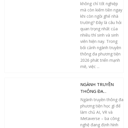
“VÀNG” GIÚP BẠN
không chỉ tốt nghiệp
KIẾM TIỀN NGAY KHI
mà còn kiếm tiền ngay
khi còn ngồi ghế nhà
CÒN NGỒI GHẾ NHÀ
trường? Đây là câu hỏi
TRƯỜNG
quan trọng nhất của
nhiều thí sinh và sinh
viên hiện nay. Trong
bối cảnh ngành truyền
thông đa phương tiện
2026 phát triển mạnh
mẽ, việc ...
NGÀNH TRUYỀN
THÔNG ĐA
PHƯƠNG TIỆN HỌC
Ngành truyền thông đa
GÌ ĐỂ LÀM CHỦ AI,
phương tiện học gì để
VR VÀ METAVERSE?
làm chủ AI, VR và
Metaverse – ba công
nghệ đang định hình