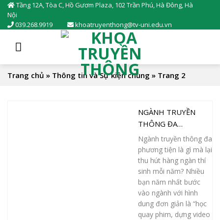
Skip
Tầng 12A, Tòa C, Hồ Gươm Plaza, 102 Trần Phú, Hà Đông, Hà
Nội
to
039.268.9919
khoatruyenthong@tv-uni.edu.vn
content
Trang chủ
»
Thông tin và Sự kiện chung
»
Trang 2
NGÀNH TRUYỀN
THÔNG ĐA
PHƯƠNG TIỆN LÀ
Ngành truyền thông đa
GÌ? SỰ THẬT “SỐC”
phương tiện là gì mà lại
LÀM SINH VIÊN NĂM
thu hút hàng ngàn thí
NHẤT NGỠ NGÀNG!
sinh mỗi năm? Nhiều
bạn năm nhất bước
vào ngành với hình
dung đơn giản là “học
quay phim, dựng video