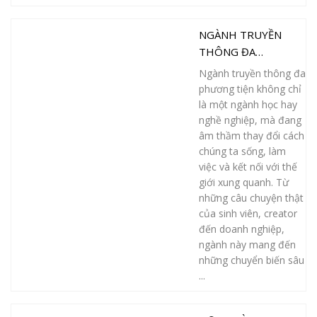
NGÀNH TRUYỀN
THÔNG ĐA
PHƯƠNG TIỆN
Ngành truyền thông đa
ĐANG THAY ĐỔI
phương tiện không chỉ
CUỘC SỐNG CHÚNG
là một ngành học hay
TA NHƯ THẾ NÀO?
nghề nghiệp, mà đang
âm thầm thay đổi cách
CÂU CHUYỆN THẬT!
chúng ta sống, làm
việc và kết nối với thế
giới xung quanh. Từ
những câu chuyện thật
của sinh viên, creator
đến doanh nghiệp,
ngành này mang đến
những chuyển biến sâu
...