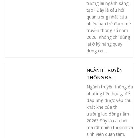
tương lai ngành sáng
tạo? Đây là câu hỏi
quan trọng nhất của
nhiều bạn trẻ đam mê
truyền thông số năm
2026. Không chỉ dừng
lại ở kỹ năng quay
dựng cơ ...
NGÀNH TRUYỀN
THÔNG ĐA
PHƯƠNG TIỆN HỌC
Ngành truyền thông đa
GÌ? 5 MÔN HỌC
phương tiện học gì để
ĐƯỢC XEM LÀ “KHÓ
đáp ứng được yêu cầu
NHẰN” NHẤT
khắt khe của thị
trường lao động năm
2026? Đây là câu hỏi
mà rất nhiều thí sinh và
sinh viên quan tâm.