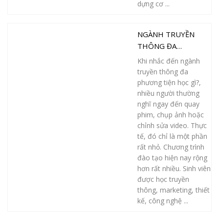
dựng cơ ...
NGÀNH TRUYỀN
THÔNG ĐA
PHƯƠNG TIỆN HỌC
Khi nhắc đến ngành
GÌ? KHÔNG PHẢI
truyền thông đa
CHỈ QUAY PHIM VÀ
phương tiện học gì?,
CHỈNH SỬA NHƯ
nhiều người thường
nghĩ ngay đến quay
BẠN NGHĨ!
phim, chụp ảnh hoặc
chỉnh sửa video. Thực
tế, đó chỉ là một phần
rất nhỏ. Chương trình
đào tạo hiện nay rộng
hơn rất nhiều. Sinh viên
được học truyền
thông, marketing, thiết
kế, công nghệ ...