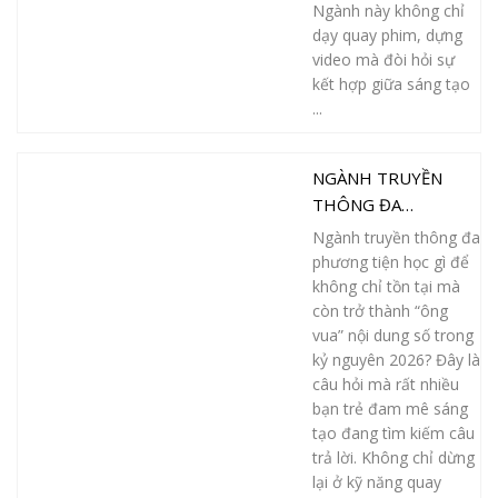
Ngành này không chỉ
dạy quay phim, dựng
video mà đòi hỏi sự
kết hợp giữa sáng tạo
...
NGÀNH TRUYỀN
THÔNG ĐA
PHƯƠNG TIỆN HỌC
Ngành truyền thông đa
GÌ ĐỂ TRỞ THÀNH
phương tiện học gì để
“ÔNG VUA” NỘI
không chỉ tồn tại mà
DUNG SỐ?
còn trở thành “ông
vua” nội dung số trong
kỷ nguyên 2026? Đây là
câu hỏi mà rất nhiều
bạn trẻ đam mê sáng
tạo đang tìm kiếm câu
trả lời. Không chỉ dừng
lại ở kỹ năng quay