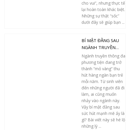
cho vui”, nhưng thực tế
lại hoàn toàn khác biệt.
Những sự thật “sốc”
dưới đây sẽ giúp bạn ...
BÍ MẬT ĐẰNG SAU
NGÀNH TRUYỀN
THÔNG ĐA
Ngành truyền thông đa
PHƯƠNG TIỆN: TẠI
phương tiện đang trở
SAO AI CŨNG MUỐN
thành “mỏ vàng” thu
NHẢY VÀO?
hút hàng ngàn bạn trẻ
mỗi năm. Từ sinh viên
đến những người đã đi
làm, ai cũng muốn
nhảy vào ngành này.
Vậy bí mật đằng sau
sức hút mạnh mẽ ấy là
gì? Bài viết này sẽ hé lộ
những lý ...