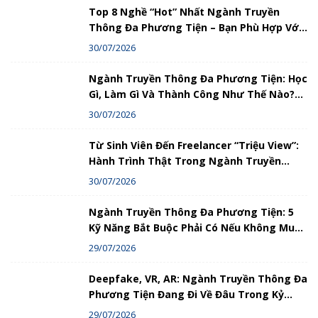
Top 8 Nghề “Hot” Nhất Ngành Truyền
Thông Đa Phương Tiện – Bạn Phù Hợp Với
Nghề Nào?
30/07/2026
Ngành Truyền Thông Đa Phương Tiện: Học
Gì, Làm Gì Và Thành Công Như Thế Nào?
Hướng Dẫn Chi Tiết
30/07/2026
Từ Sinh Viên Đến Freelancer “Triệu View”:
Hành Trình Thật Trong Ngành Truyền
Thông Đa Phương Tiện
30/07/2026
Ngành Truyền Thông Đa Phương Tiện: 5
Kỹ Năng Bắt Buộc Phải Có Nếu Không Muốn
Bị Loại Bỏ
29/07/2026
Deepfake, VR, AR: Ngành Truyền Thông Đa
Phương Tiện Đang Đi Về Đâu Trong Kỷ
Nguyên Số?
29/07/2026