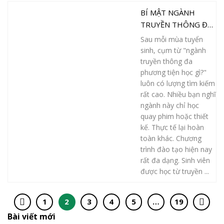
BÍ MẬT NGÀNH
TRUYỀN THÔNG ĐA
PHƯƠNG TIỆN HỌC
Sau mỗi mùa tuyển
GÌ MÀ AI CŨNG
sinh, cụm từ "ngành
“PHÁT ĐIÊN” MUỐN
truyền thông đa
BIẾT
phương tiện học gì?"
luôn có lượng tìm kiếm
rất cao. Nhiều bạn nghĩ
ngành này chỉ học
quay phim hoặc thiết
kế. Thực tế lại hoàn
toàn khác. Chương
trình đào tạo hiện nay
rất đa dạng. Sinh viên
được học từ truyền ...
1
2
3
4
5
…
19
Bài viết mới