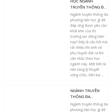
HỌC NGÀNH
TRUYỀN THÔNG ĐA
PHƯƠNG TIỆN: HỌC
Ngành truyền thông đa
LÝ THUYẾT HAY
phương tiện học gì để
THỰC HÀNH MỚI LÀ
đáp ứng được yêu cầu
QUAN TRỌNG?
khắt khe của thị
trường lao động hiện
nay? Đây là câu hỏi mà
rất nhiều thí sinh và
phụ huynh đặt ra khi
cân nhắc theo học
ngành này. Một bên là
nền tảng lý thuyết
vững chắc, bên kia ...
NGÀNH TRUYỀN
THÔNG ĐA
PHƯƠNG TIỆN HỌC
Ngành truyền thông đa
GÌ? TOP 10 KỸ NĂNG
phương tiện học gì để